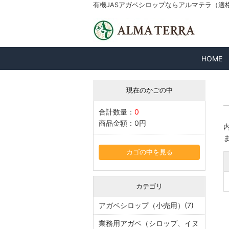
有機JASアガベシロップならアルマテラ（適格請求
HOME
現在のかごの中
合計数量：
0
商品金額：
0円
カゴの中を見る
カテゴリ
アガベシロップ（小売用）(7)
業務用アガベ（シロップ、イヌ