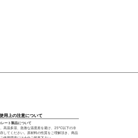
使用上の注意について
コレート製品について
、高温多湿、急激な温度差を避け、25℃以下の冷
存してください。原材料の性質をご理解頂き、商品
ご使用環境には十分ご留意下さい。