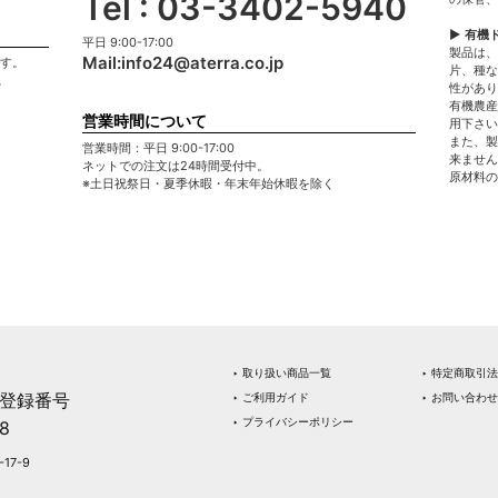
Tel : 03-3402-5940
▶ 有機
平日 9:00-17:00
製品は、
Mail:
info24@aterra.co.jp
ます。
片、種な
。
性があり
有機農産
営業時間について
用下さい
また、製
営業時間：平日 9:00-17:00
来ません
ネットでの注文は24時間受付中。
原材料の
※土日祝祭日・夏季休暇・年末年始休暇を除く
‣ 取り扱い商品一覧
‣ 特定商取引
登録番号
‣ ご利用ガイド
‣ お問い合わせ
‣ プライバシーポリシー
8
17-9