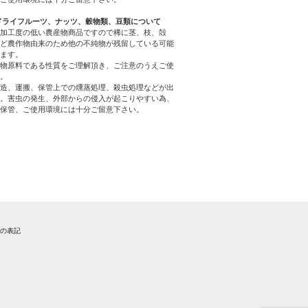
ドライフルーツ、ナッツ、穀物類、豆類について
加工度の低い農産物商品ですので稀に茎、枝、殻
ど農作物由来のため他の不純物が残留している可能
ます。
物原料である性質をご理解頂き、ご注意のうえご使
。
造、運搬、保管上での燻蒸処理、殺虫処理などが出
。害虫の発生、外部からの侵入が起こりやすい為、
保管、ご使用環境には十分ご留意下さい。
法の表記