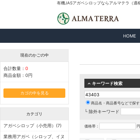
有機JASアガベシロップならアルマテラ（適格請求
HOME
現在のかごの中
合計数量：
0
商品金額：
0円
キーワード検索
カゴの中を見る
商品名・商品番号などで探す
└ 除外キーワード
カテゴリ
アガベシロップ（小売用）(7)
価格帯：
円
業務用アガベ（シロップ、イヌ