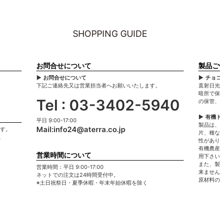
SHOPPING GUIDE
お問合せについて
製品ご
▶ お問合せについて
▶ チョ
下記ご連絡先又は営業担当者へお願いいたします。
直射日光
暗所で保
Tel : 03-3402-5940
の保管、
▶ 有機
平日 9:00-17:00
製品は、
Mail:
info24@aterra.co.jp
ます。
片、種な
。
性があり
有機農産
営業時間について
用下さい
また、製
営業時間：平日 9:00-17:00
来ません
ネットでの注文は24時間受付中。
原材料の
※土日祝祭日・夏季休暇・年末年始休暇を除く