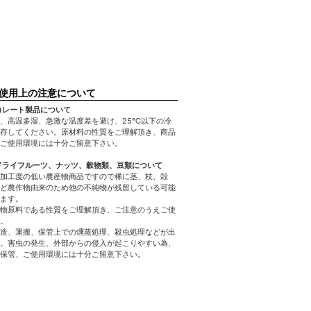
使用上の注意について
コレート製品について
、高温多湿、急激な温度差を避け、25℃以下の冷
存してください。原材料の性質をご理解頂き、商品
ご使用環境には十分ご留意下さい。
ドライフルーツ、ナッツ、穀物類、豆類について
加工度の低い農産物商品ですので稀に茎、枝、殻
ど農作物由来のため他の不純物が残留している可能
ます。
物原料である性質をご理解頂き、ご注意のうえご使
。
造、運搬、保管上での燻蒸処理、殺虫処理などが出
。害虫の発生、外部からの侵入が起こりやすい為、
保管、ご使用環境には十分ご留意下さい。