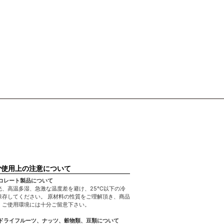
ご使用上の注意について
ョコレート製品について
光、高温多湿、急激な温度差を避け、25℃以下の冷
保存してください。 原材料の性質をご理解頂き、商品
、ご使用環境には十分ご留意下さい。
機ドライフルーツ、ナッツ、穀物類、豆類について