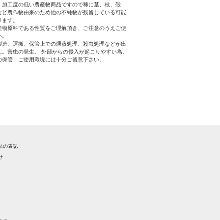
、加工度の低い農産物商品ですので稀に茎、枝、殻
など農作物由来のため他の不純物が残留している可能
ります。
産物原料である性質をご理解頂き、ご注意のうえご使
い。
製造、運搬、保管上での燻蒸処理、殺虫処理などが出
ん。害虫の発生、 外部からの侵入が起こりやすい為、
の保管、ご使用環境には十分ご留意下さい。
法の表記
せ