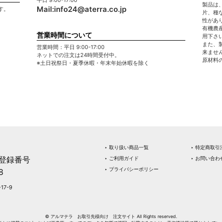
平日 9:00-17:00
製品は
Mail:
info24@aterra.co.jp
す。
片、種
。
性があ
有機農
営業時間について
用下さ
また、
営業時間：平日 9:00-17:00
来ませ
ネットでの注文は24時間受付中。
原材料
※土日祝祭日・夏季休暇・年末年始休暇を除く
‣ 取り扱い商品一覧
‣ 特定商取引
登録番号
‣ ご利用ガイド
‣ お問い合わ
‣ プライバシーポリシー
8
17-9
© アルマテラ お取引先様向け 注文サイト All Rights reserved.