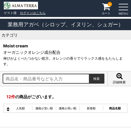
0
ゲスト様
ログインはこちら
カート
MENU
業務用アガベ（シロップ、イヌリン、シュガー）
カテゴリ
Moist cream
オーガニックオレンジ成分配合
伸びがよくべたつかない処方。オレンジの香りでリラックス感をもたらしま
す。
詳細検索
12
件
の商品がございます。
人気順
価格が安い順
価格が高い順
新着順
商品名順