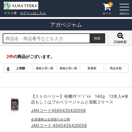
0
ゲスト様
ログインはこちら
カート
MENU
アガベジャム
詳細検索
2
件
の商品がございます。
人気順
価格が安い順
価格が高い順
新着順
商品名順
【ストロベリー】有機ｱｶﾞﾍﾞｼﾞｬﾑ 140g 12本入※単
品もしくはブルベリージャムと混載２ケース
JANコード4560435420058
会員価格は会員様のみ公開
JANコード:
4560435420058