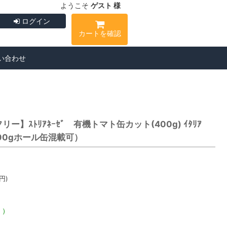
ようこそ
ゲスト 様
ログイン
カートを確認
い合わせ
】ｽﾄﾘｱﾈｰｾﾞ 有機トマト缶カット(400g) ｲﾀﾘｱ
00gホール缶混載可）
円)
く）