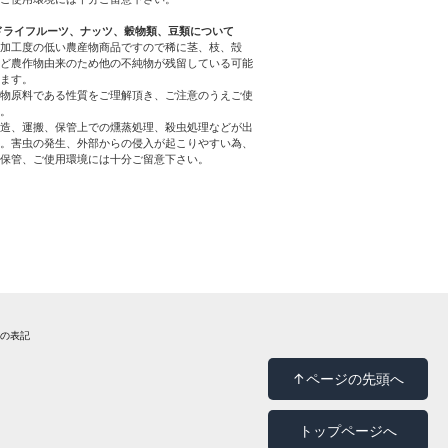
ドライフルーツ、ナッツ、穀物類、豆類について
加工度の低い農産物商品ですので稀に茎、枝、殻
ど農作物由来のため他の不純物が残留している可能
ます。
物原料である性質をご理解頂き、ご注意のうえご使
。
造、運搬、保管上での燻蒸処理、殺虫処理などが出
。害虫の発生、外部からの侵入が起こりやすい為、
保管、ご使用環境には十分ご留意下さい。
法の表記
↑ページの先頭へ
トップページへ