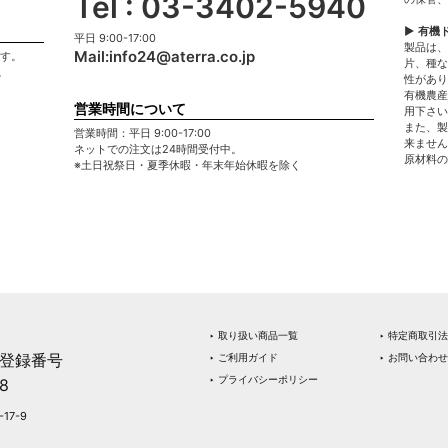
Tel : 03-3402-5940
▶ 有機
平日 9:00-17:00
製品は、
Mail:
info24@aterra.co.jp
ます。
片、種な
。
性があり
有機農産
営業時間について
用下さい
また、製
営業時間：平日 9:00-17:00
来ません
ネットでの注文は24時間受付中。
原材料の
※土日祝祭日・夏季休暇・年末年始休暇を除く
‣ 取り扱い商品一覧
‣ 特定商取引
登録番号
‣ ご利用ガイド
‣ お問い合わせ
‣ プライバシーポリシー
8
17-9