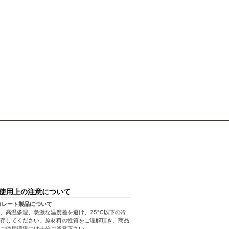
使用上の注意について
コレート製品について
、高温多湿、急激な温度差を避け、25℃以下の冷
存してください。原材料の性質をご理解頂き、商品
ご使用環境には十分ご留意下さい。