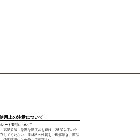
使用上の注意について
コレート製品について
、高温多湿、急激な温度差を避け、25℃以下の冷
存してください。原材料の性質をご理解頂き、商品
ご使用環境には十分ご留意下さい。