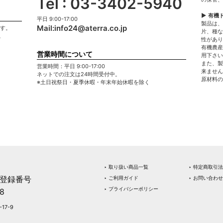
Tel : 03-3402-5940
▶ 有機
平日 9:00-17:00
製品は、
Mail:
info24@aterra.co.jp
ます。
片、種な
。
性があり
有機農産
営業時間について
用下さい
また、製
営業時間：平日 9:00-17:00
来ません
ネットでの注文は24時間受付中。
原材料の
※土日祝祭日・夏季休暇・年末年始休暇を除く
‣ 取り扱い商品一覧
‣ 特定商取引
登録番号
‣ ご利用ガイド
‣ お問い合わせ
‣ プライバシーポリシー
8
17-9