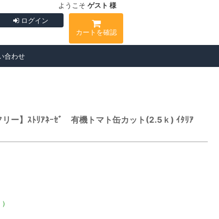
ようこそ
ゲスト 様
ログイン
カートを確認
い合わせ
】ｽﾄﾘｱﾈｰｾﾞ 有機トマト缶カット(2.5ｋ) ｲﾀﾘｱ
く）