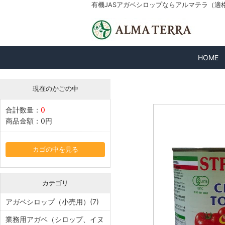
有機JASアガベシロップならアルマテラ（適格請求
HOME
現在のかごの中
合計数量：
0
商品金額：
0円
カゴの中を見る
カテゴリ
アガベシロップ（小売用）(7)
業務用アガベ（シロップ、イヌ