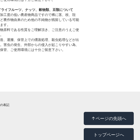
ドライフルーツ、ナッツ、穀物類、豆類について
加工度の低い農産物商品ですので稀に茎、枝、殻
ど農作物由来のため他の不純物が残留している可能
ます。
物原料である性質をご理解頂き、ご注意のうえご使
。
造、運搬、保管上での燻蒸処理、殺虫処理などが出
。害虫の発生、外部からの侵入が起こりやすい為、
保管、ご使用環境には十分ご留意下さい。
法の表記
↑ページの先頭へ
トップページへ