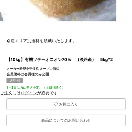
別途エリア別送料を頂戴いたします。
【10kg】有機ソテーオニオン70％ （淡路産） 5kg*2
メーカー希望小売価格
オープン価格
会員価格は会員様のみ公開
送料別
1～3日以内に発送予定。（土日祝除く）
ご注文には
ログイン
が必要です
お気に入り
商品についてのお問い合わせ