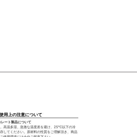
使用上の注意について
コレート製品について
、高温多湿、急激な温度差を避け、25℃以下の冷
存してください。原材料の性質をご理解頂き、商品
ご使用環境には十分ご留意下さい。