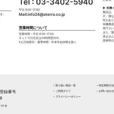
Tel : 03-3402-5940
▶ 有機
平日 9:00-17:00
製品は、
Mail:
info24@aterra.co.jp
ます。
片、種な
。
性があり
有機農産
営業時間について
用下さい
また、製
営業時間：平日 9:00-17:00
来ません
ネットでの注文は24時間受付中。
原材料の
※土日祝祭日・夏季休暇・年末年始休暇を除く
‣ 取り扱い商品一覧
‣ 特定商取引
登録番号
‣ ご利用ガイド
‣ お問い合わせ
‣ プライバシーポリシー
8
17-9