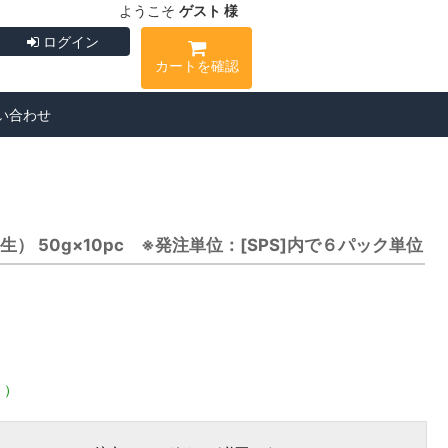
ようこそ
ゲスト 様
ログイン
カートを確認
い合わせ
ミ（生） 50g×10pc ※発注単位：[SPS]内で６パック単位
く）