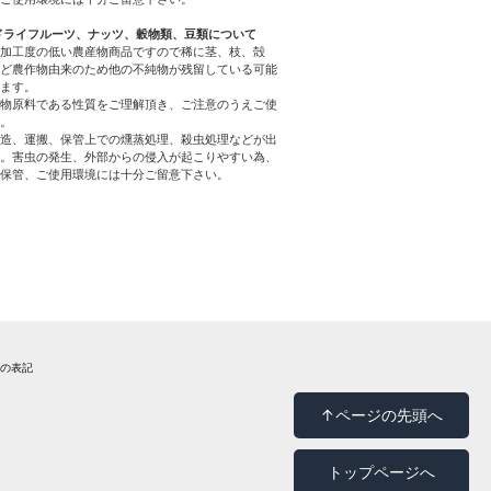
ドライフルーツ、ナッツ、穀物類、豆類について
加工度の低い農産物商品ですので稀に茎、枝、殻
ど農作物由来のため他の不純物が残留している可能
ます。
物原料である性質をご理解頂き、ご注意のうえご使
。
造、運搬、保管上での燻蒸処理、殺虫処理などが出
。害虫の発生、外部からの侵入が起こりやすい為、
保管、ご使用環境には十分ご留意下さい。
法の表記
↑ページの先頭へ
トップページへ