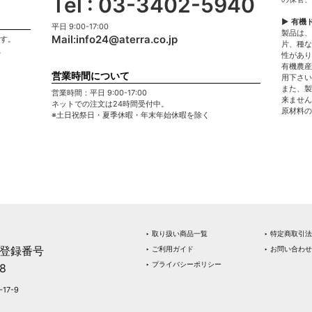
Tel : 03-3402-5940
▶ 有機
平日 9:00-17:00
製品は、
Mail:
info24@aterra.co.jp
ます。
片、種な
。
性があり
有機農産
営業時間について
用下さい
また、製
営業時間：平日 9:00-17:00
来ません
ネットでの注文は24時間受付中。
原材料の
※土日祝祭日・夏季休暇・年末年始休暇を除く
‣ 取り扱い商品一覧
‣ 特定商取引
登録番号
‣ ご利用ガイド
‣ お問い合わせ
‣ プライバシーポリシー
8
17-9