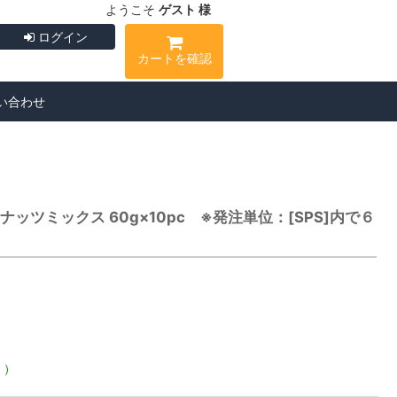
ようこそ
ゲスト 様
ログイン
カートを確認
い合わせ
の生ナッツミックス 60g×10pc ※発注単位：[SPS]内で６
く）