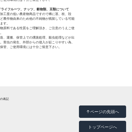
ドライフルーツ、ナッツ、穀物類、豆類について
加工度の低い農産物商品ですので稀に茎、枝、殻
ど農作物由来のため他の不純物が残留している可能
ます。
物原料である性質をご理解頂き、ご注意のうえご使
。
造、運搬、保管上での燻蒸処理、殺虫処理などが出
。害虫の発生、外部からの侵入が起こりやすい為、
保管、ご使用環境には十分ご留意下さい。
法の表記
↑ページの先頭へ
トップページへ