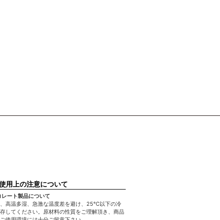
使用上の注意について
コレート製品について
、高温多湿、急激な温度差を避け、25℃以下の冷
存してください。原材料の性質をご理解頂き、商品
ご使用環境には十分ご留意下さい。